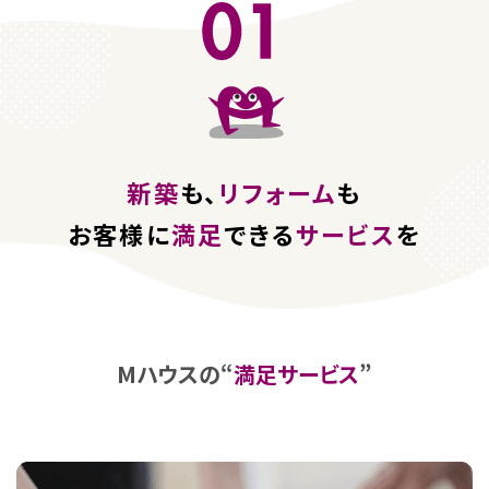
新築
も、
リフォーム
も
お客様に
満足
できる
サービス
を
Mハウスの“
満足サービス
”